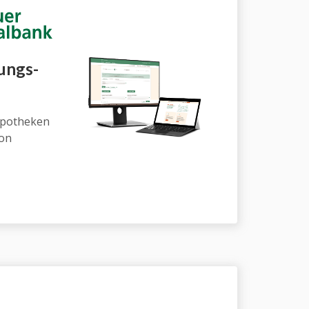
ungs­
ypotheken
von