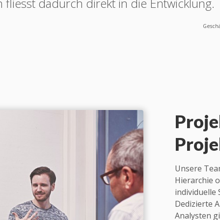
fliesst dadurch direkt in die Entwicklung.
Geschä
Proje
Proje
Unsere Teams
Hierarchie 
individuelle
Dedizierte A
Analysten gi