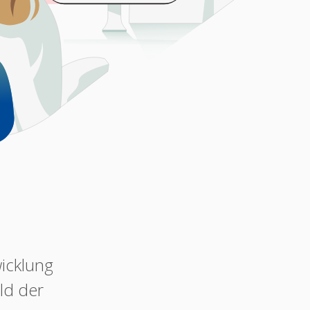
wicklung
ld der