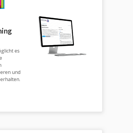
ning
glicht es
e
n
lieren und
erhalten.