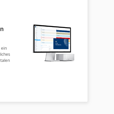
gn
 ein
liches
italen