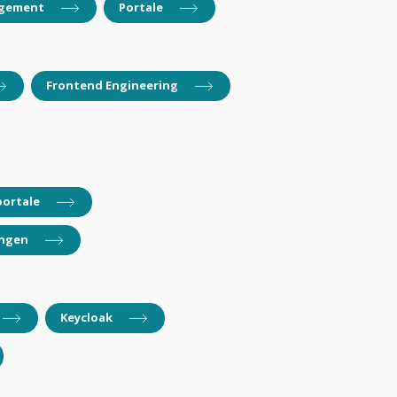
agement
Portale
Front­end Engi­neering
portale
ungen
Keycloak