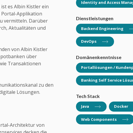
Identity and Access Man
t es Albin Kistler ein
 Portal-Applikation
Dienst­leist­ungen
u vermitteln. Darüber
ch, Aktualitäten und
Backend Engi­neering
DevOps
en von Albin Kistler
epotbanken über
Domänen­kennt­nisse
wie Transaktionen
Portallösungen / Kunden
Banking Self Service Lös
munikationskanal zu den
digitale Lösungen.
Tech Stack
Java
Docker
Web Compo­nents
rtal-Architektur von
roservices decken die