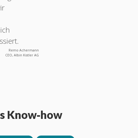
ir
ich
siert.
Remo Achermann
CEO, Albin Kistler AG
tes Know‑how