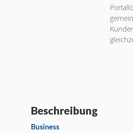
Portall
gemein
Kundenb
gleichz
Beschrei­bung
Business