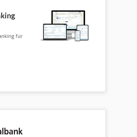
nking
anking für