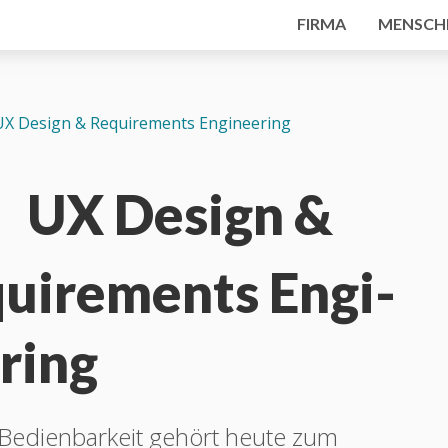
FIRMA
MENSCH
UX Design & Require­ments Engi­neering
UX Design &
uire­ments Engi­
ring
e Bedienbarkeit gehört heute zum