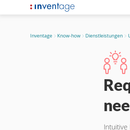
Inventage
Know-how
Dienst­leist­ungen
Req
nee
Intuitiv