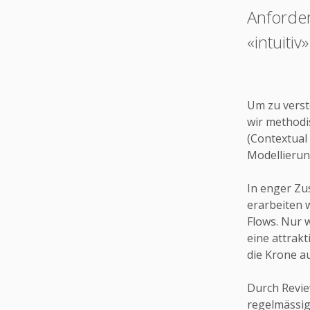
Anforder
«intuitiv
Um zu verst
wir methodi
(Contextual 
Modellierung
In enger Zu
erarbeiten 
Flows. Nur 
eine attrakt
die Krone a
Durch Revie
regelmässig 