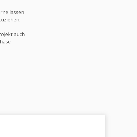
erne lassen
zuziehen.
rojekt auch
hase.