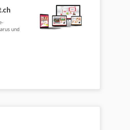
.ch
e-
larus und