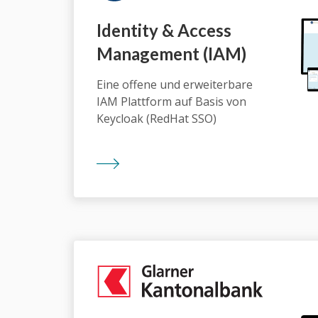
Iden­tity & Access
Man­age­ment (IAM)
Eine offene und erweiterbare
IAM Plattform auf Basis von
Keycloak (RedHat SSO)