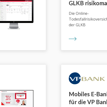
GLKB risiko­ma
Die Online-
Todesfallrisikoversi
der GLKB
Mobiles E-Ban
für die VP Ban