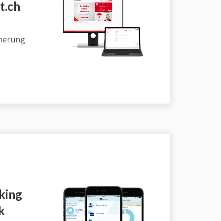
t.ch
cherung
king
k