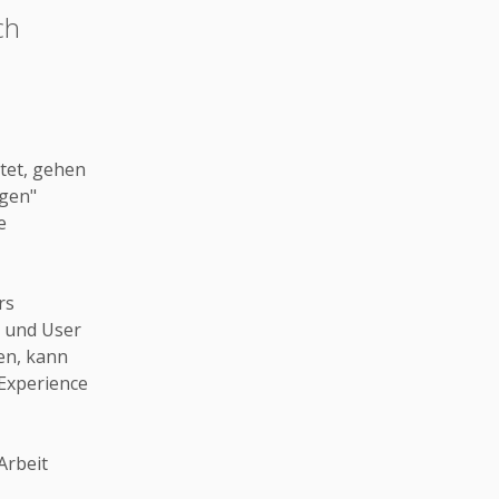
ch
tet, gehen
agen"
e
rs
r und User
zen, kann
 Experience
Arbeit