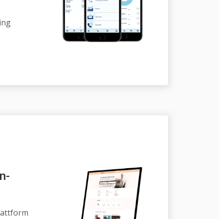
ing
n­
lattform